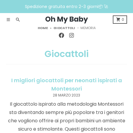
Vai direttamente ai contenuti
Spedizione gratuita entro 2-3 giorni📦 🚀
Menù
Ricerca
0
HOME
GIOCATTOLI
MEMORIA
Giocattoli
I migliori giocattoli per neonati ispirati a
Montessori
28 MARZO 2023
Il giocattolo ispirato alla metodologia Montessori
sta diventando sempre più popolare tra i genitori
che vogliono offrire ai propri bambini un ambiente
sicuro e stimolante. Questi giocattoli sono