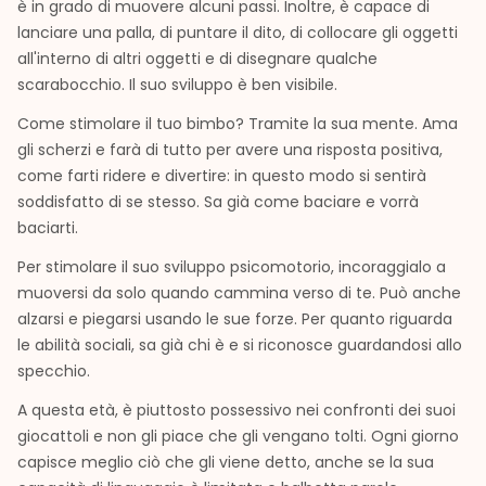
è in grado di muovere alcuni passi. Inoltre, è capace di
lanciare una palla, di puntare il dito, di collocare gli oggetti
all'interno di altri oggetti e di disegnare qualche
scarabocchio. Il suo sviluppo è ben visibile.
Come stimolare il tuo bimbo? Tramite la sua mente. Ama
gli scherzi e farà di tutto per avere una risposta positiva,
come farti ridere e divertire: in questo modo si sentirà
soddisfatto di se stesso. Sa già come baciare e vorrà
baciarti.
Per stimolare il suo sviluppo psicomotorio, incoraggialo a
muov
ers
i da solo quando cammina verso di te. Può anche
alzarsi e piegarsi usando le sue forze. Per quanto riguarda
le abilità sociali, sa già chi è e si riconosce guardandosi allo
specchio.
A questa età
,
è piuttosto possessivo nei confronti dei suoi
giocattoli e non gli piace che gli vengano tolti. Ogni giorno
capisce meglio ciò che gli viene detto, anche se la sua