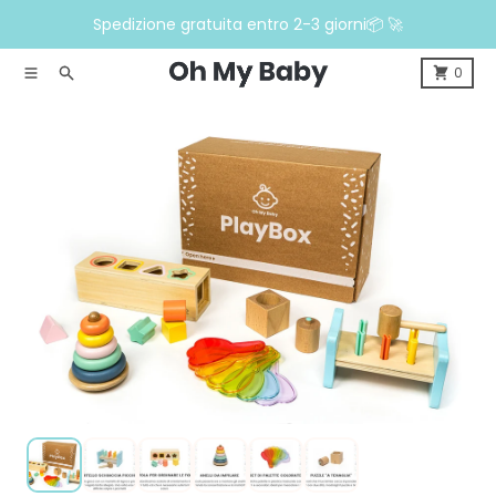
Vai direttamente ai contenuti
Spedizione gratuita entro 2-3 giorni📦 🚀
Menù
Ricerca
0