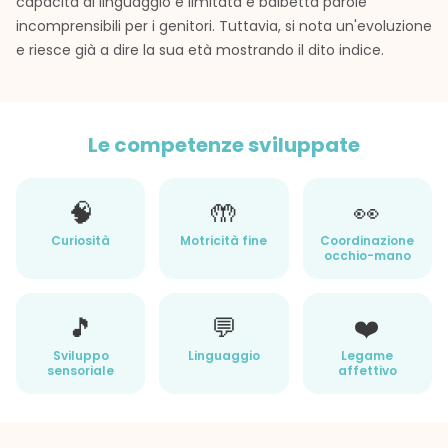
capacità di linguaggio è limitata e balbetta parole
incomprensibili per i genitori. Tuttavia, si nota un'evoluzione
e riesce già a dire la sua età mostrando il dito indice.
Le competenze sviluppate
🧠
🤲
👀
Curiosità
Motricità fine
Coordinazione
occhio-mano
🎵
💬
❤️
Sviluppo
Linguaggio
Legame
sensoriale
affettivo