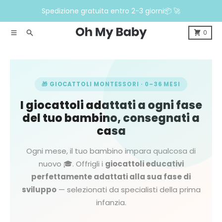
Vai direttamente ai contenuti
Spedizione gratuita entro 2-3 giorni📦 🚀
Menù
Ricerca
0
🎁 GIOCATTOLI MONTESSORI · 0–36 MESI
I giocattoli adattati a ogni fase
del tuo bambino, consegnati a
casa
Ogni mese, il tuo bambino impara qualcosa di
nuovo 🎓. Offrigli i
giocattoli educativi
perfettamente adattati alla sua fase di
sviluppo
— selezionati da specialisti della prima
infanzia.