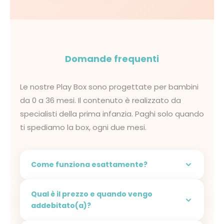
Domande frequenti
Le nostre Play Box sono progettate per bambini
da 0 a 36 mesi. Il contenuto è realizzato da
specialisti della prima infanzia. Paghi solo quando
ti spediamo la box, ogni due mesi.
Come funziona esattamente?
Abbonati alla tua prima Play Box in base
Qual è il prezzo e quando vengo
all'
età del tuo bambino
addebitato(a)?
Ricevi una box piena di giocattoli educativi